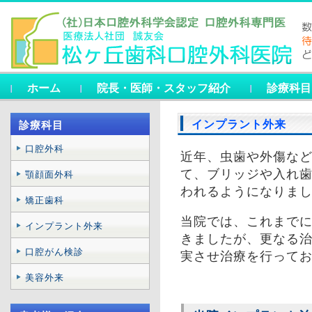
ホーム
院長・医師・スタッフ紹介
診療科目
インプラント外来
診療科目
口腔外科
近年、虫歯や外傷な
て、ブリッジや入れ
顎顔面外科
われるようになりま
矯正歯科
当院では、これまで
インプラント外来
きましたが、更なる
口腔がん検診
実させ治療を行って
美容外来