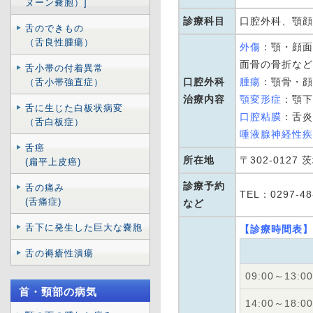
ヌーン嚢胞）]
診療科目
口腔外科、顎顔
舌のできもの
（舌良性腫瘍）
外傷
：顎・顔面
面骨の骨折など
舌小帯の付着異常
口腔外科
腫瘍
：顎骨・顔
（舌小帯強直症）
治療内容
顎変形症
：顎下
舌に生じた白板状病変
口腔粘膜
：舌炎
（舌白板症）
唾液腺神経性疾
舌癌
所在地
〒302-0127
(扁平上皮癌)
診療予約
舌の痛み
TEL：0297-48
(舌痛症)
など
舌下に発生した巨大な嚢胞
【診療時間表】
舌の褥瘡性潰瘍
09:00～13:00
首・頸部の病気
14:00～18:00