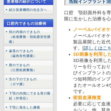
当院インプラント治
患者様の紹介について
紹介医療機関の先生方へ
口腔 顎顔面外科を
限に生かした治療を
口腔内できもの治療例
ノーベルバイオケ
頬の内側のできもの
ノーベルバイオケ
（粘液嚢胞・頬粘膜良性腫
製品展開した近代
瘍）
す。[
詳しくはこ
歯茎のできもの
3D画像を利用し
（歯肉良性腫瘍）
3D画像を利用し
唇のできもの
リーを行っており
（口唇粘膜嚢胞）
びインプラントの
つ短時間のインプ
舌の下のできもの
（ガマ腫）
またオールオン4
です。
下顎の内側にできる骨の隆
術前血液検査
起（外骨症）
必要に応じて血液
下顎に発生した腫瘍
ルシン 他 貧血