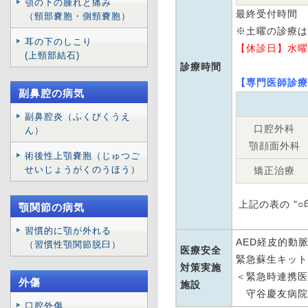
顎の下の腫れと痛み
最終受付時間 
（頸部嚢胞・側頸嚢胞）
※土曜の診療は 
耳の下のしこり
【休診日】水曜
(上頸部結石)
診療時間
【専門医師診療
副鼻腔の病気
副鼻腔炎（ふくびくうえ
口腔外科
ん）
顎顔面外科
術後性上顎嚢胞（じゅつご
せいじょうがくのうほう）
矯正治療
上記の表の "
顎関節の病気
習慣的に顎が外れる
AED経皮的動
（習慣性顎関節脱臼）
医療安全
緊急蘇生キット
対策実施
＜緊急時連携医
外傷
施設
守谷慶友病院
口腔外傷