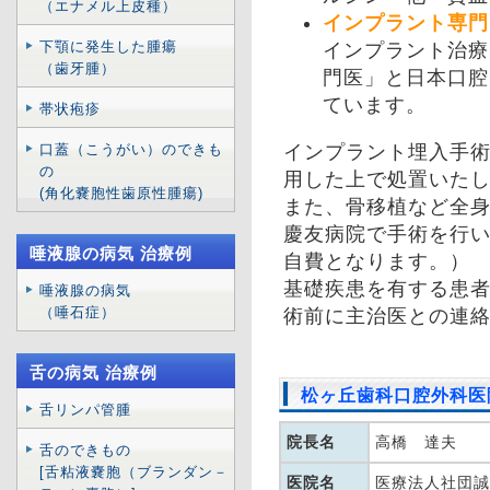
（エナメル上皮種）
インプラント専門
下顎に発生した腫瘍
インプラント治療
（歯牙腫）
門医」と日本口腔
ています。
帯状疱疹
口蓋（こうがい）のできも
インプラント埋入手
の
用した上で処置いた
(角化嚢胞性歯原性腫瘍)
また、骨移植など全
慶友病院で手術を行
唾液腺の病気 治療例
自費となります。）
基礎疾患を有する患
唾液腺の病気
（唾石症）
術前に主治医との連
舌の病気 治療例
松ヶ丘歯科口腔外科医
舌リンパ管腫
院長名
高橋 達夫
舌のできもの
[舌粘液嚢胞（ブランダン－
医院名
医療法人社団誠