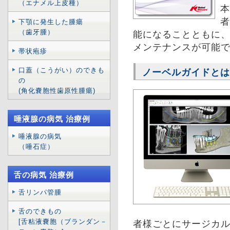
（エナメル上皮種）
本
者
下顎に発生した腫瘍
（歯牙腫）
能になることともに
メンテナンスが可能
帯状疱疹
口蓋（こうがい）のできも
ノーベルガイドとは
の
(角化嚢胞性歯原性腫瘍)
唾液腺の病気 治療例
唾液腺の病気
（唾石症）
舌の病気 治療例
舌リンパ管腫
舌のできもの
[舌粘液嚢胞（ブランダン－
者様ごとにサージカ