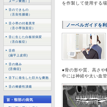
ヌーン嚢胞）]
を作製して使用する
舌のできもの
（舌良性腫瘍）
舌小帯の付着異常
ノーベルガイドを利
（舌小帯強直症）
舌に生じた白板状病変
（舌白板症）
舌癌
(扁平上皮癌)
舌の痛み
(舌痛症)
●骨の形や質、高さや
中には神経や太い血
舌下に発生した巨大な嚢胞
舌の褥瘡性潰瘍
首・頸部の病気