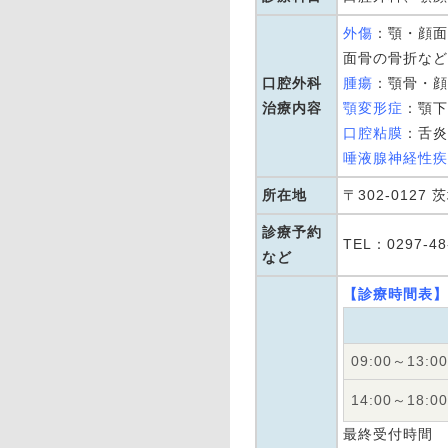
外傷
：顎・顔面
面骨の骨折など
口腔外科
腫瘍
：顎骨・顔
治療内容
顎変形症
：顎下
口腔粘膜
：舌炎
唾液腺神経性疾
所在地
〒302-0127
診療予約
TEL：0297-48
など
【診療時間表】
09:00～13:00
14:00～18:00
最終受付時間 