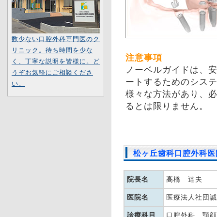
数少ない口腔外科専門医のク
リニック。待ち時間を少な
注意事項
く、丁寧な説明を皆様に。ど
ノーベルガイドは、
うぞお気軽にご相談くださ
ートするためのシステ
い。
様々な方法があり、
るとは限りません。
松ヶ丘歯科口腔外科医
院長名
高橋 達夫
医院名
医療法人社団誠
診療科目
口腔外科、顎顔