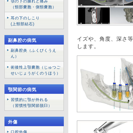
顎の下の腫れと痛み
（頸部嚢胞・側頸嚢胞）
耳の下のしこり
(上頸部結石)
イズや、角度、深さ
副鼻腔の病気
します。
副鼻腔炎（ふくびくうえ
ん）
術後性上顎嚢胞（じゅつご
せいじょうがくのうほう）
顎関節の病気
習慣的に顎が外れる
（習慣性顎関節脱臼）
外傷
口腔外傷