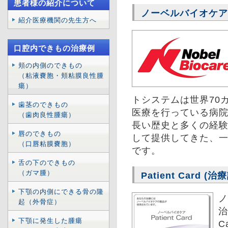
患者様の紹介について
ノーベルバイオケア
紹介医療機関の先生方へ
口腔内できもの治療例
頬の内側のできもの
（粘液嚢胞・頬粘膜良性腫
瘍）
トシステムは世界70
歯茎のできもの
医療を行っている病
（歯肉良性腫瘍）
長い歴史と多くの経
唇のできもの
して提供してきた、
（口唇粘膜嚢胞）
です。
舌の下のできもの
（ガマ腫）
Patient Card 
下顎の内側にできる骨の隆
ノ
起（外骨症）
治
下顎に発生した腫瘍
C