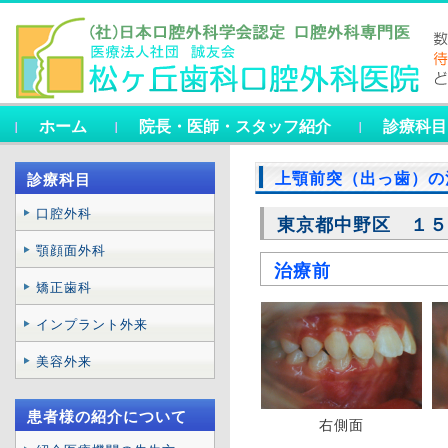
ホーム
院長・医師・スタッフ紹介
診療科目
上顎前突（出っ歯）の
診療科目
口腔外科
東京都中野区 １５
顎顔面外科
治療前
矯正歯科
インプラント外来
美容外来
患者様の紹介について
右側面