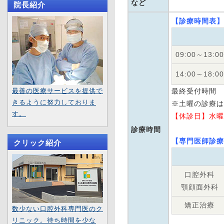
など
院長紹介
【診療時間表】
09:00～13:00
14:00～18:00
最善の医療サービスを提供で
最終受付時間 
きるように努力しておりま
※土曜の診療は 
す。
【休診日】水曜
診療時間
【専門医師診療
クリック紹介
口腔外科
顎顔面外科
矯正治療
数少ない口腔外科専門医のク
リニック。待ち時間を少な