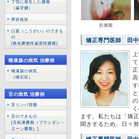
下顎に発生した腫瘍
（歯牙腫）
帯状疱疹
右側面
口蓋（こうがい）のできも
の
矯正専門医師 田中
(角化嚢胞性歯原性腫瘍)
上
唾液腺の病気 治療例
て
正
唾液腺の病気
高
（唾石症）
す
と
舌の病気 治療例
の
舌リンパ管腫
く
ます。私たちは「矯
舌のできもの
[舌粘液嚢胞（ブランダン－
聞きするため、日々
ヌーン嚢胞）]