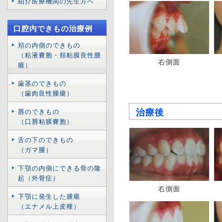
紹介医療機関の先生方へ
口腔内できもの治療例
頬の内側のできもの
（粘液嚢胞・頬粘膜良性腫
右側面
瘍）
歯茎のできもの
（歯肉良性腫瘍）
治療後
唇のできもの
（口唇粘膜嚢胞）
舌の下のできもの
（ガマ腫）
下顎の内側にできる骨の隆
起（外骨症）
右側面
下顎に発生した腫瘍
（エナメル上皮種）