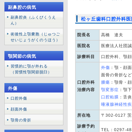
副鼻腔の病気
副鼻腔炎（ふくびくうえ
松ヶ丘歯科口腔外科医
ん）
術後性上顎嚢胞（じゅつご
院長名
高橋 達夫
せいじょうがくのうほう）
医院名
医療法人社団誠
顎関節の病気
診療科目
口腔外科、顎顔
習慣的に顎が外れる
外傷
：顎・顔面
（習慣性顎関節脱臼）
面骨の骨折など
口腔外科
腫瘍
：顎骨・顔
外傷
治療内容
顎変形症
：顎下
口腔粘膜
：舌炎
口腔外傷
唾液腺神経性疾
顔面外傷
所在地
〒302-0127
顎骨の骨折
診療予約
TEL：0297-48