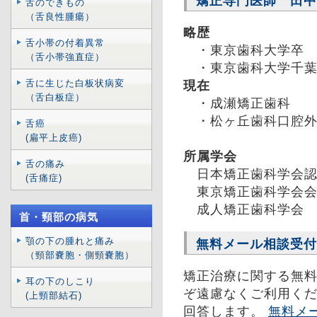
矯正専門医師 田中
舌のできもの
（舌良性腫瘍）
略歴
舌小帯の付着異常
・東京歯科大学
（舌小帯強直症）
・東京歯科大学千葉
舌に生じた白板状病変
現在
（舌白板症）
・成瀬矯正歯
・松ヶ丘歯科口腔外
舌癌
(扁平上皮癌)
所属学会
舌の痛み
日本矯正歯科学会認
(舌痛症)
東京矯正歯科学会会
成人矯正歯科学会
首・頸部の病気
顎の下の腫れと痛み
無料メール相談受付
（頸部嚢胞・側頸嚢胞）
矯正治療に関する無
耳の下のしこり
ぞ遠慮なくご利用く
(上頸部結石)
回答します。
無料メ